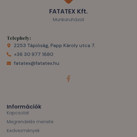
FATATEX Kft.
Munkaruházat
Telephely:
2253 Tápióság, Papp Károly utca 7.
+36 30 977 1680
fatatex@fatatex.hu
F
a
c
e
b
o
Információk
o
Kapcsolat
k
Megrendelés menete
-
f
Kedvezmények