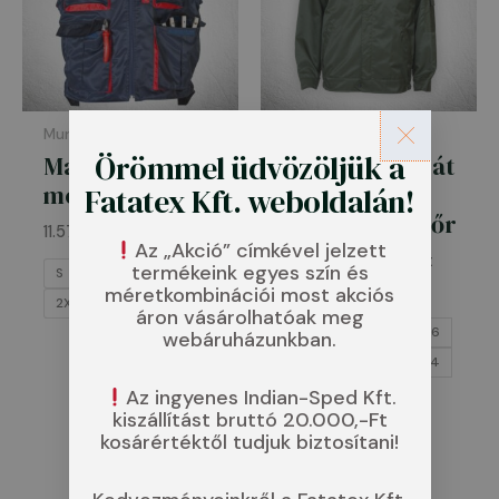
Munkaruha
Kabátok
Örömmel üdvözöljük a
Matrixx
Átmeneti kabát
mellény
–
Fatatex Kft. weboldalán!
Mezőőr/Hegyőr
11.570
Ft
Az „Akció” címkével jelzett
15.999
Ft
–
21.100
Ft
termékeink egyes szín és
S
M
L
XL
méretkombinációi most akciós
44
46
48
2XL
3XL
áron vásárolhatóak meg
50
52
54
56
webáruházunkban.
58
60
62
64
66
Az ingyenes Indian-Sped Kft.
kiszállítást bruttó 20.000,-Ft
Felirattal
kosárértéktől tudjuk biztosítani!
Felirat nélkül