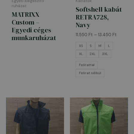
Egyéb kiegészítő
Kabátok
ruházat
Softshell kabát
MATRIXX
RETRA728,
Custom –
Navy
Egyedi céges
11.550
Ft
–
13.450
Ft
munkaruházat
XS
S
M
L
XL
2XL
3XL
Felirattal
Felirat nélkül