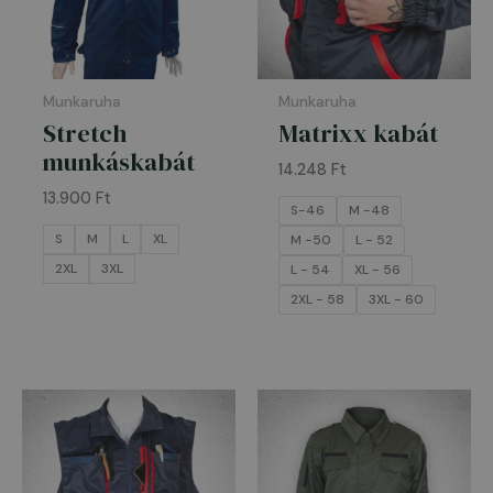
Munkaruha
Munkaruha
Stretch
Matrixx kabát
munkáskabát
14.248
Ft
13.900
Ft
S-46
M -48
S
M
L
XL
M -50
L - 52
2XL
3XL
L - 54
XL - 56
2XL - 58
3XL - 60
Ártarto
15.999 F
-
21.100 Ft