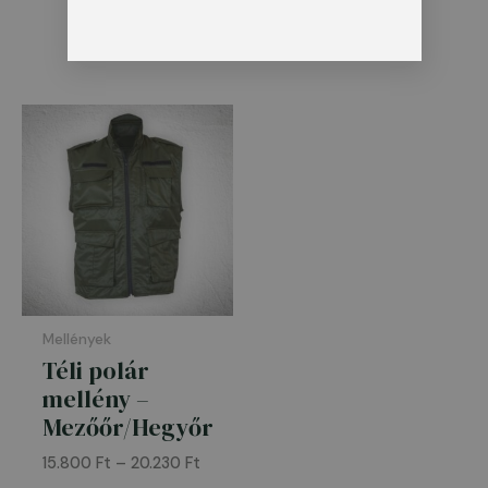
Felirat nélkül
Ártartomány:
15.800 Ft
-
20.230 Ft
Mellények
Téli polár
mellény –
Mezőőr/Hegyőr
15.800
Ft
–
20.230
Ft