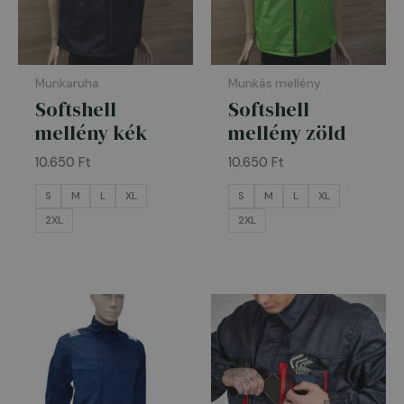
Munkaruha
Munkás mellény
Softshell
Softshell
mellény kék
mellény zöld
10.650
Ft
10.650
Ft
S
M
L
XL
S
M
L
XL
2XL
2XL