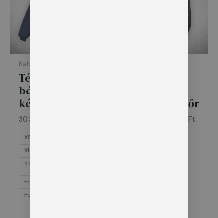
Kabátok
Kabátok
Téli kabát ¾-es
Téli kabát
bélelt – navy
dzseki –
kék
Mezőőr/Hegyőr
30.300
Ft
–
38.265
Ft
30.300
Ft
–
38.265
Ft
XS
S
M
L
XS
S
M
L
XL
2XL
3XL
XL
2XL
3XL
4XL
5XL
4XL
5XL
Felirattal
Felirattal
Felirat nélkül
Felirat nélkül