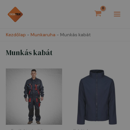
Skip
MAI
to
MEN
content
Kezdőlap
-
Munkaruha
-
Munkás kabát
Munkás kabát
Ártarto
11.550 Ft
-
13.450 F