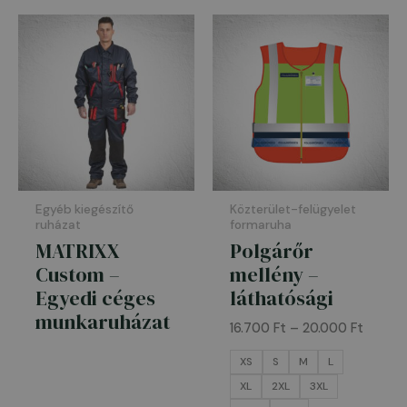
Ártart
16.700 
-
20.000
Egyéb kiegészítő
Közterület-felügyelet
ruházat
formaruha
MATRIXX
Polgárőr
Custom –
mellény –
Egyedi céges
láthatósági
munkaruházat
16.700
Ft
–
20.000
Ft
XS
S
M
L
XL
2XL
3XL