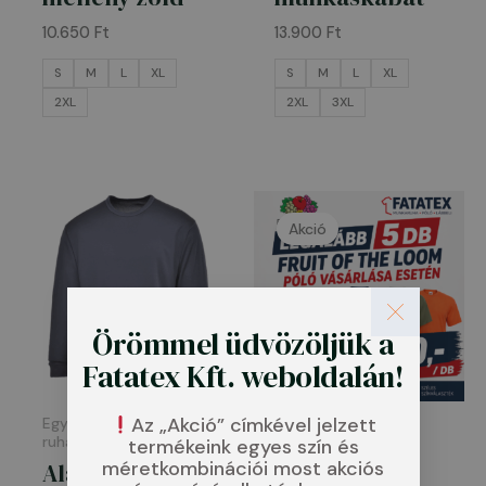
10.650
Ft
13.900
Ft
S
M
L
XL
S
M
L
XL
2XL
2XL
3XL
Original
Current
price
price
Akció
was:
is:
1.990 Ft.
1.590 Ft.
Örömmel üdvözöljük a
Fatatex Kft. weboldalán!
Az „Akció” címkével jelzett
Egyéb kiegészítő
Munkaruha
ruházat
termékeink egyes szín és
Fruit of the
méretkombinációi most akciós
Aláöltözet
Loom