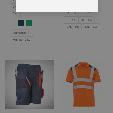
S-46
M -48
2XL
3XL
4XL
M -50
L - 52
5XL
L - 54
XL - 56
2XL - 58
3XL - 60
Felirattal
Felirat nélkül