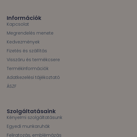
e
b
o
Információk
o
Kapcsolat
k
Megrendelés menete
-
f
Kedvezmények
Fizetés és szállítás
Visszáru és termékcsere
Termékinformációk
Adatkezelési tájékoztató
ÁSZF
Szolgáltatásaink
Kényelmi szolgáltatásunk
Egyedi munkaruhák
Feliratozás, emblémázás