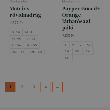
Munkaruha
Munkaruha
Matrixx
Payper Guard+
rövidnadrág
Orange
láthatósági
11.572
Ft
póló
S-46
M -48
7.130
Ft
M -50
L - 52
S
M
L
XL
L - 54
XL - 56
2XL
3XL
4XL
2XL - 58
3XL - 60
5XL
1
2
3
4
→