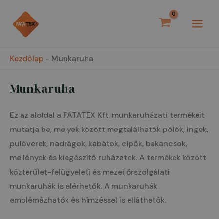
Skip
MAI
to
MEN
content
Kezdőlap
-
Munkaruha
Munkaruha
Ez az aloldal a FATATEX Kft. munkaruházati termékeit
mutatja be, melyek között megtalálhatók pólók, ingek,
pulóverek, nadrágok, kabátok, cipők, bakancsok,
mellények és kiegészítő ruházatok. A termékek között
közterület-felügyeleti és mezei őrszolgálati
munkaruhák is elérhetők. A munkaruhák
emblémázhatók és hímzéssel is elláthatók.