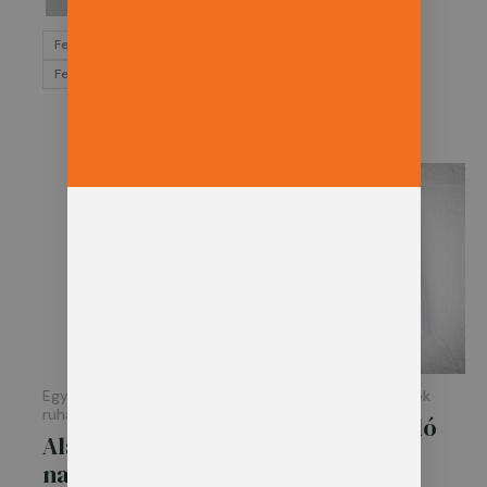
Felirattal
Felirat nélkül
Ártartomá
3.051 Ft
-
4.956 Ft
Egyéb kiegészítő
Pólók, ingek, pulóverek
ruházat
Környakú póló
Aláöltözet
– hosszú ujjú
nadrág