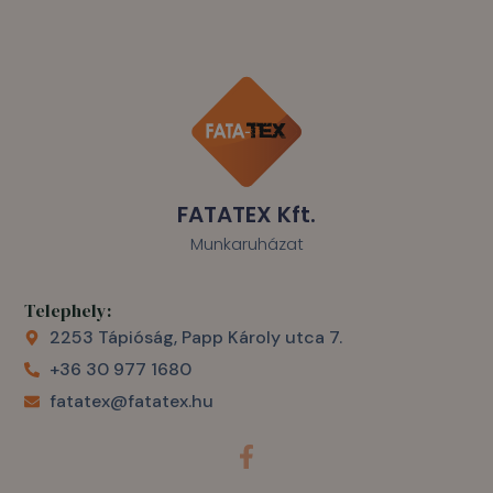
FATATEX Kft.
Munkaruházat
Telephely:
2253 Tápióság, Papp Károly utca 7.
+36 30 977 1680
fatatex@fatatex.hu
F
a
c