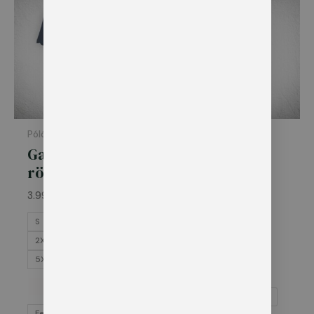
3.990 Ft
-
5.895 Ft
Pólók, ingek, pulóverek
Munkaruha
Galléros póló –
Matrixx
rövid ujjú
derekas
nadrág
3.990
Ft
–
5.895
Ft
13.785
Ft
S
M
L
XL
S-46
M -48
2XL
3XL
4XL
M -50
L - 52
5XL
L - 54
XL - 56
2XL - 58
3XL - 60
Felirattal