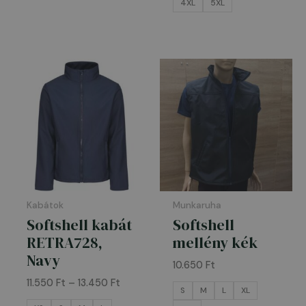
4XL
5XL
Ártartomány:
11.550 Ft
-
13.450 Ft
Kabátok
Munkaruha
Softshell kabát
Softshell
RETRA728,
mellény kék
Navy
10.650
Ft
11.550
Ft
–
13.450
Ft
S
M
L
XL