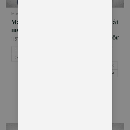
Munkaruha
Kabátok
Matrixx
Átmeneti kabát
mellény
–
Mezőőr/Hegyőr
11.570
Ft
15.999
Ft
–
21.100
Ft
S
M
L
XL
44
46
48
2XL
3XL
50
52
54
56
58
60
62
64
66
Felirattal
Felirat nélkül
Ártartomány: