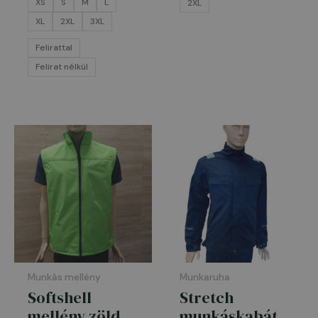
XS
S
M
L
2XL
XL
2XL
3XL
Felirattal
Felirat nélkül
Munkás mellény
Munkaruha
Softshell
Stretch
mellény zöld
munkáskabát