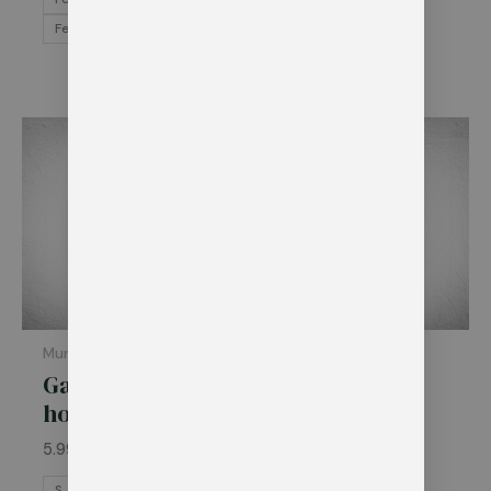
Felirat nélkül
Ártartomány:
5.991 Ft
-
7.896 Ft
Munkaruha
Munkaruha
Galléros póló –
Matrixx
hosszú ujjú
kantáros
nadrág
5.991
Ft
–
7.896
Ft
15.227
Ft
S
M
L
XL