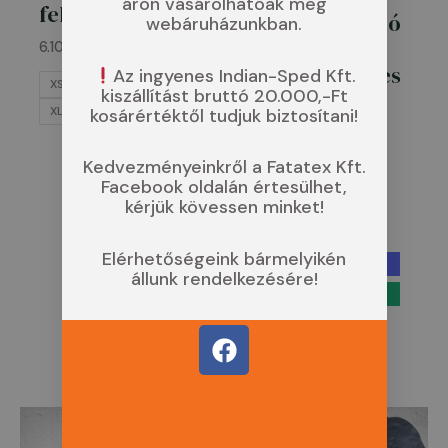
áron vásárolhatóak meg
felső
környakú póló
webáruházunkban.
5 db-os
6.100
Ft
kedvezményes
Az ingyenes Indian-Sped Kft.
XS
S
M
L
kiszállítást bruttó 20.000,-Ft
csomag
XL
2XL
kosárértéktől tudjuk biztosítani!
1.990
Ft
1.590
Ft
Kedvezményeinkről a Fatatex Kft.
S
M
L
XL
Facebook oldalán értesülhet,
2XL
3XL
4XL
kérjük kövessen minket!
5XL
Elérhetőségeink bármelyikén
állunk rendelkezésére!
F
a
c
e
Ártartomány:
b
1.990 Ft