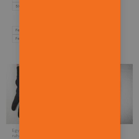
5XL
5XL
Felirattal
Felirattal
Felirat nélkül
Felirat nélkül
Egyéb kiegészítő
Kiegészítő ruházat
ruházat