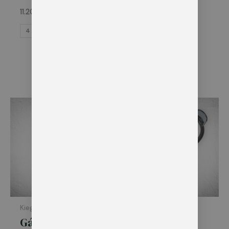
9.735
Ft
11.200
Ft
–
11.900
Ft
S
M
L
XL
4 cm
5 cm
2XL
3XL
Kiegészítő ruházat
Kiegészítő ruházat
Gázspray tok –
Gumibot