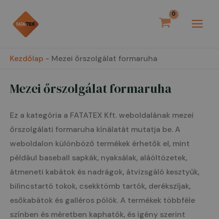
Skip
MAI
to
MEN
content
Kezdőlap
-
Mezei őrszolgálat formaruha
Mezei őrszolgálat formaruha
Ez a kategória a FATATEX Kft. weboldalának mezei
őrszolgálati formaruha kínálatát mutatja be. A
weboldalon különböző termékek érhetők el, mint
például baseball sapkák, nyaksálak, aláöltözetek,
átmeneti kabátok és nadrágok, átvizsgáló kesztyűk,
bilincstartó tokok, csekktömb tartók, derékszíjak,
esőkabátok és galléros pólók. A termékek többféle
színben és méretben kaphatók, és igény szerint