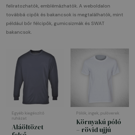
feliratozhatók, emblémázhatók. A weboldalon
továbbá cipők és bakancsok is megtalálhatók, mint
például bőr félcipők, gumicsizmák és SWAT
bakancsok.
Ártartomá
1.990 Ft
-
3.895 Ft
Egyéb kiegészítő
Pólók, ingek, pulóverek
ruházat
Környakú póló
Aláöltözet
– rövid ujjú
felső