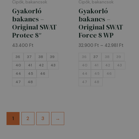
Cipők, bakancsok
Cipők, bakancsok
Gyakorló
Gyakorló
bakancs –
bakancs –
Original SWAT
Original SWAT
Protec 8″
Force 8 WP
43.400
Ft
32.900
Ft
–
42.981
Ft
36
37
38
39
36
37
38
39
40
41
42
43
40
41
42
43
44
45
46
44
45
46
47
48
47
48
1
2
3
→