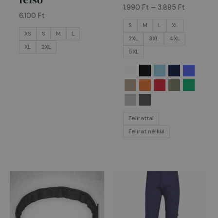
1.990
Ft
–
3.895
Ft
6.100
Ft
S
M
L
XL
XS
S
M
L
2XL
3XL
4XL
XL
2XL
5XL
Felirattal
Felirat nélkül