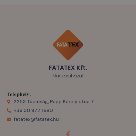
FATATEX Kft.
Munkaruházat
Telephely:
2253 Tápióság, Papp Károly utca 7.
+36 30 977 1680
fatatex@fatatex.hu
F
a