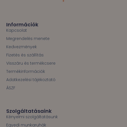
c
e
b
o
Információk
o
Kapcsolat
k
Megrendelés menete
-
f
Kedvezmények
Fizetés és szállítás
Visszáru és termékcsere
Termékinformációk
Adatkezelési tájékoztató
ÁSZF
Szolgáltatásaink
Kényelmi szolgáltatásunk
Egyedi munkaruhák