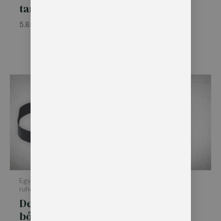
tartó RKI3
tartó tok –
RKK3
5.850
Ft
5.850
Ft
Ártartomány:
11.200 Ft
-
11.900 Ft
Egyéb kiegészítő
Kiegészítő ruházat
ruházat
Esőkabát –
Derékszíj –
hosszított
bőr