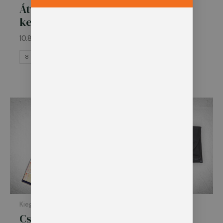
Bilincstok –
Átvizsgáló
HC5 / HC9
kesztyű
4.550
Ft
10.800
Ft
HC5
HC9
8
9
10
Kiegészítő ruházat
Kiegészítő ruházat
Csekktömb
Csekktömb