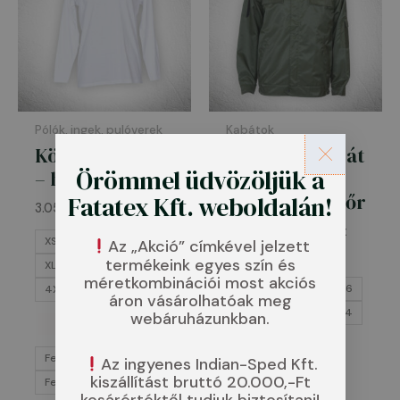
Pólók, ingek, pulóverek
Kabátok
Környakú póló
Átmeneti kabát
Örömmel üdvözöljük a
– hosszú ujjú
–
Mezőőr/Hegyőr
Fatatex Kft. weboldalán!
3.051
Ft
–
4.956
Ft
15.999
Ft
–
21.100
Ft
XS
S
M
L
Az „Akció” címkével jelzett
termékeink egyes szín és
44
46
48
XL
2XL
3XL
méretkombinációi most akciós
50
52
54
56
4XL
5XL
áron vásárolhatóak meg
58
60
62
64
webáruházunkban.
66
Felirattal
Az ingyenes Indian-Sped Kft.
Felirattal
kiszállítást bruttó 20.000,-Ft
Felirat nélkül
Felirat nélkül