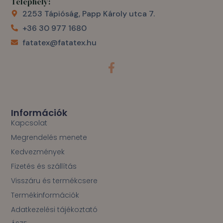
Telephely:
2253 Tápióság, Papp Károly utca 7.
+36 30 977 1680
fatatex@fatatex.hu
F
a
c
e
b
o
Információk
o
Kapcsolat
k
Megrendelés menete
-
f
Kedvezmények
Fizetés és szállítás
Visszáru és termékcsere
Termékinformációk
Adatkezelési tájékoztató