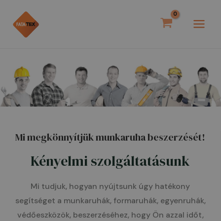
Skip
MAI
to
MEN
content
Mi megkönnyítjük munkaruha beszerzését!
Kényelmi szolgáltatásunk
Mi tudjuk, hogyan nyújtsunk úgy hatékony
segítséget a munkaruhák, formaruhák, egyenruhák,
védőeszközök, beszerzéséhez, hogy Ön azzal időt,