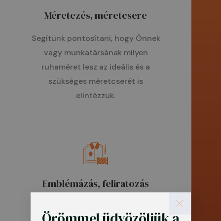
Méretezés, méretcsere
Segítünk pontosítani, hogy Önnek
vagy munkatársának milyen
ruhaméret lesz az ideális és a
szükséges méretcserét is
elintézzük.
Emblémázás, feliratozás
Szakmai tanácsokkal támogatjuk
Örömmel üdvözöljük a
Önt döntéshozatalában, a