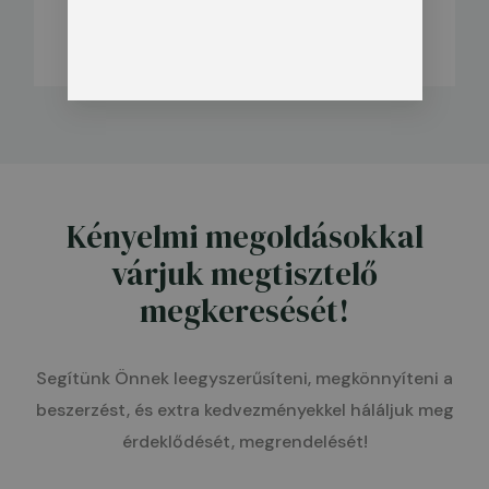
garanciát vállalunk, amennyiben a termék
rendeltetésszerűen volt használva.
Kényelmi megoldásokkal
várjuk megtisztelő
megkeresését!
Segítünk Önnek leegyszerűsíteni, megkönnyíteni a
beszerzést, és extra kedvezményekkel háláljuk meg
érdeklődését, megrendelését!