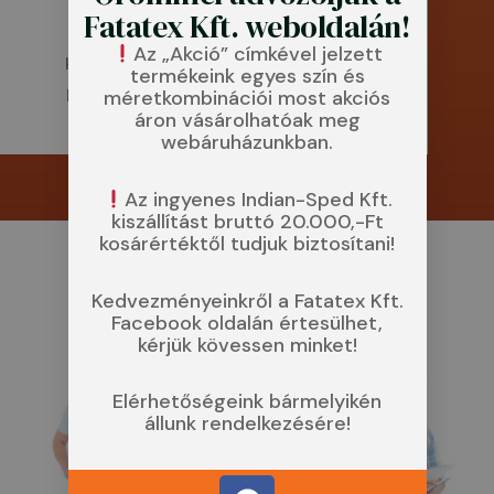
Fatatex Kft. weboldalán!
megrendelt ruhákra, termékekre
Az „Akció” címkével jelzett
kerülő céglogó, felirat tekintetében.
termékeink egyes szín és
Kívánságait, kéréseit megvalósítjuk.
méretkombinációi most akciós
áron vásárolhatóak meg
webáruházunkban.
Az ingyenes Indian-Sped Kft.
kiszállítást bruttó 20.000,-Ft
kosárértéktől tudjuk biztosítani!
Kedvezményeinkről a Fatatex Kft.
Facebook oldalán értesülhet,
kérjük kövessen minket!
Elérhetőségeink bármelyikén
állunk rendelkezésére!
F