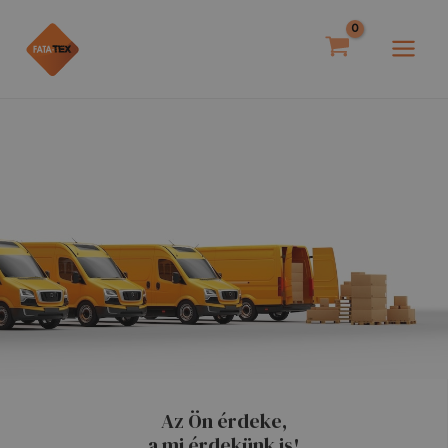
Skip
MAI
to
MEN
content
Az Ön érdeke,
a mi érdekünk is!