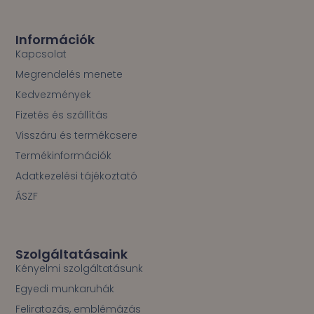
e
b
o
Információk
o
Kapcsolat
k
Megrendelés menete
-
f
Kedvezmények
Fizetés és szállítás
Visszáru és termékcsere
Termékinformációk
Adatkezelési tájékoztató
ÁSZF
Szolgáltatásaink
Kényelmi szolgáltatásunk
Egyedi munkaruhák
Feliratozás, emblémázás