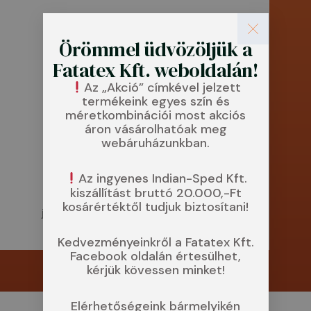
Örömmel üdvözöljük a
Fatatex Kft. weboldalán!
Az „Akció” címkével jelzett
Személyes átvétel esetén, a
termékeink egyes szín és
megrendelt terméket átadni csak a
méretkombinációi most akciós
áron vásárolhatóak meg
megrendelés bruttó
webáruházunkban.
végösszegének, számla ellenében
történő maradéktalan, készpénzes
Az ingyenes Indian-Sped Kft.
kiszállítást bruttó 20.000,-Ft
kiegyenlítését, vagy az előre utalás
kosárértéktől tudjuk biztosítani!
jóváírását követően áll módunkban.
Kedvezményeinkről a Fatatex Kft.
Facebook oldalán értesülhet,
kérjük kövessen minket!
Elérhetőségeink bármelyikén