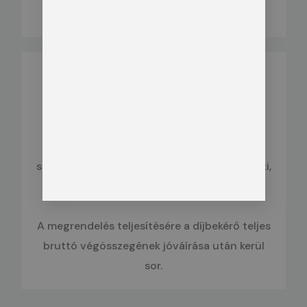
Forint.
A számlát online juttatjuk el Önhöz a
regisztrációkor megadott e-mail címre. A
számlát a Számlázz.hu rendszerével állítjuk ki,
minden esetben HUF pénznemben.
A megrendelés teljesítésére a díjbekérő teljes
bruttó végösszegének jóváírása után kerül
sor.