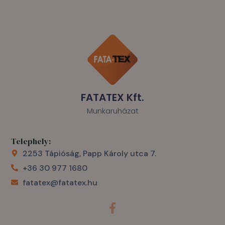
FATATEX Kft.
Munkaruházat
Telephely:
2253 Tápióság, Papp Károly utca 7.
+36 30 977 1680
fatatex@fatatex.hu
F
a
c