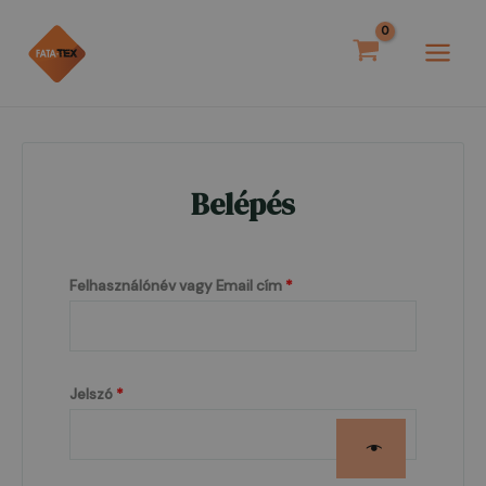
Skip
Kötelező
Kötelező
MAI
to
MEN
content
Belépés
Felhasználónév vagy Email cím
*
Jelszó
*