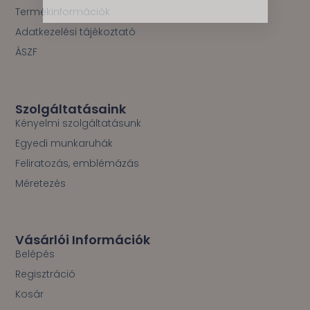
Termékinformációk
Adatkezelési tájékoztató
ÁSZF
Szolgáltatásaink
Kényelmi szolgáltatásunk
Egyedi munkaruhák
Feliratozás, emblémázás
Méretezés
Vásárlói Információk
Belépés
Regisztráció
Kosár