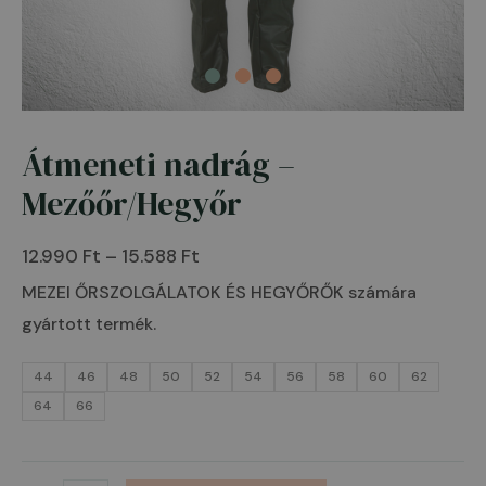
Átmeneti nadrág –
Átmeneti
Ártartomány:
nadrág
Mezőőr/Hegyőr
12.990 Ft
-
-
Mezőőr/Hegyőr
12.990
Ft
–
15.588
Ft
15.588 Ft
mennyiség
MEZEI ŐRSZOLGÁLATOK ÉS HEGYŐRŐK számára
gyártott termék.
44
46
48
50
52
54
56
58
60
62
64
66