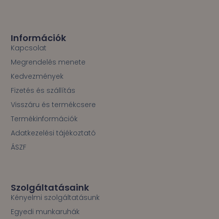
c
e
b
o
Információk
o
Kapcsolat
k
Megrendelés menete
-
f
Kedvezmények
Fizetés és szállítás
Visszáru és termékcsere
Termékinformációk
Adatkezelési tájékoztató
ÁSZF
Szolgáltatásaink
Kényelmi szolgáltatásunk
Egyedi munkaruhák