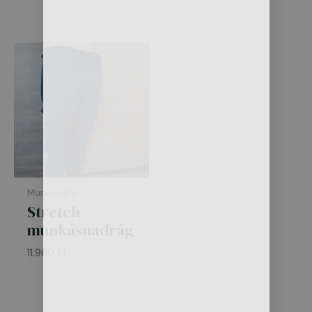
Munkaruha
Stretch
munkásnadrág
11.960
Ft