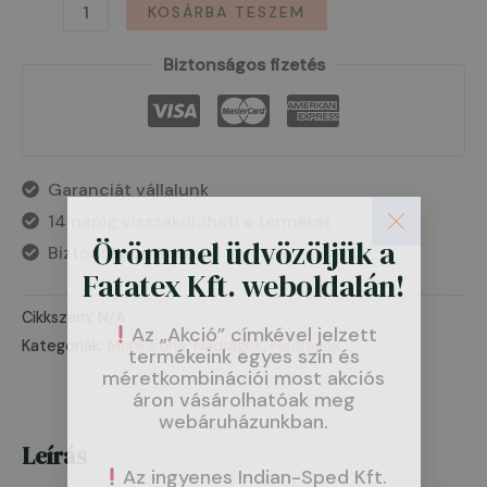
KOSÁRBA TESZEM
Biztonságos fizetés
Garanciát vállalunk
14 napig visszaküldheti a terméket
Örömmel üdvözöljük a
Biztonságos fizetés
Fatatex Kft. weboldalán!
Cikkszám:
N/A
Az „Akció” címkével jelzett
Kategóriák:
Munkaruha
,
Nadrágok
,
Nadrágok
termékeink egyes szín és
méretkombinációi most akciós
áron vásárolhatóak meg
webáruházunkban.
Leírás
Az ingyenes Indian-Sped Kft.