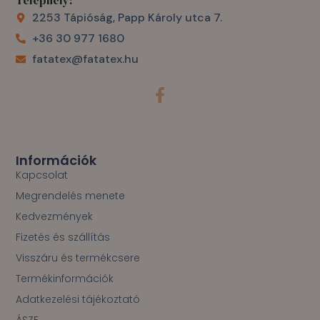
Telephely:
2253 Tápióság, Papp Károly utca 7.
+36 30 977 1680
fatatex@fatatex.hu
F
a
c
e
b
o
Információk
o
Kapcsolat
k
Megrendelés menete
-
f
Kedvezmények
Fizetés és szállítás
Visszáru és termékcsere
Termékinformációk
Adatkezelési tájékoztató
ÁSZF