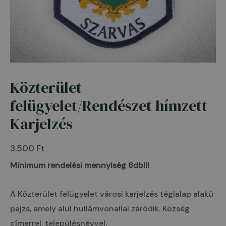
Közterület-
Közterület-
felügyelet/Rendészet
felügyelet/Rendészet hímzett
hímzett
Karjelzés
Karjelzés
mennyiség
3.500
Ft
Minimum rendelési mennyiség 6db!!!
A Közterület felügyelet városi karjelzés téglalap alakú
pajzs, amely alul hullámvonallal záródik. Község
címerrel, településnévvel.