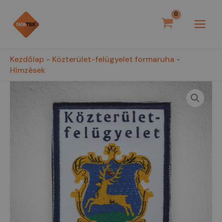
Skip
MAI
to
MEN
content
Kezdőlap
-
Közterület-felügyelet formaruha
-
Hímzések