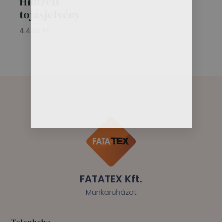
Hímzett
tojásjelvény
4.440
Ft
FATATEX Kft.
Munkaruházat