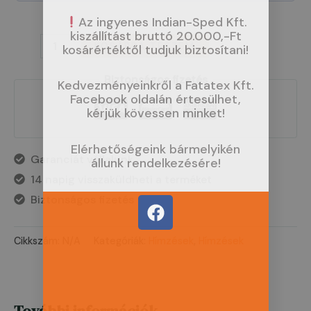
Az ingyenes Indian-Sped Kft.
kiszállítást bruttó 20.000,-Ft
KOSÁRBA TESZEM
kosárértéktől tudjuk biztosítani!
Biztonságos fizetés
Kedvezményeinkről a Fatatex Kft.
Facebook oldalán értesülhet,
kérjük kövessen minket!
Elérhetőségeink bármelyikén
Garanciát vállalunk
állunk rendelkezésére!
14 napig visszaküldheti a terméket
F
Biztonságos fizetés
a
c
Cikkszám:
N/A
Kategóriák:
Hímzések
,
Hímzések
e
b
o
o