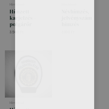
Hímzések
Hímzések
Hímzett
Névhímzés,
karjelzés –
jelvényszám
polgárőr
hímzés
3.500
Ft
3.100
Ft
Hímzések