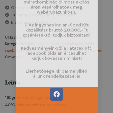
méretkombinációi most akciós
áron vásárolhatóak meg
Garanciát vállalunk
webáruházunkban.
14 napig visszaküldheti a terméket
Biztonságos fizetés
Az ingyenes Indian-Sped Kft.
kiszállítást bruttó 20.000,-Ft
kosárértéktől tudjuk biztosítani!
Cikkszám:
N/A
Kategóriák:
Pólók, ingek, pulóverek
,
Munkaruha
,
Pólók,
Kedvezményeinkről a Fatatex Kft.
ingek, pulóverek
,
Pólók, ingek, pulóverek
,
Pólók, pulóverek
Facebook oldalán értesülhet,
Címke:
póló
kérjük kövessen minket!
Elérhetőségeink bármelyikén
állunk rendelkezésére!
Leírás
F
a
165gm/m² sűrűségű anyaggal.
c
40°C fokon mosható, vasalható.
e