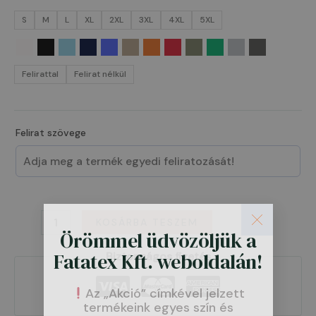
S
M
L
XL
2XL
3XL
4XL
5XL
Felirattal
Felirat nélkül
Felirat szövege
KOSÁRBA TESZEM
Örömmel üdvözöljük a
Fatatex Kft. weboldalán!
Biztonságos fizetés
Az „Akció” címkével jelzett
termékeink egyes szín és