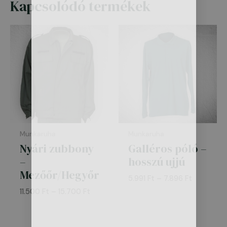
Kapcsolódó termékek
Ártartomány:
Ártartomá
11.500 Ft
5.991 Ft
-
-
15.700 Ft
7.896 Ft
Munkaruha
Munkaruha
Nyári zubbony
Galléros póló –
–
hosszú ujjú
Mezőőr/Hegyőr
5.991
Ft
–
7.896
Ft
11.500
Ft
–
15.700
Ft