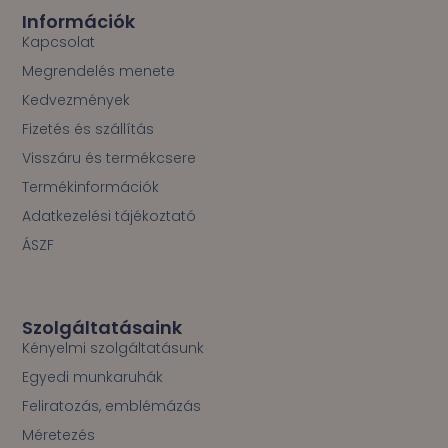
o
Információk
o
Kapcsolat
k
Megrendelés menete
-
f
Kedvezmények
Fizetés és szállítás
Visszáru és termékcsere
Termékinformációk
Adatkezelési tájékoztató
ÁSZF
Szolgáltatásaink
Kényelmi szolgáltatásunk
Egyedi munkaruhák
Feliratozás, emblémázás
Méretezés