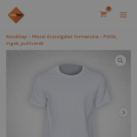
Skip
MAI
to
MEN
content
Kezdőlap
-
Mezei őrszolgálat formaruha
-
Pólók,
ingek, pulóverek