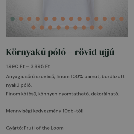
Környakú póló – rövid ujjú
Környakú
Ártartomány:
póló
1.990 Ft
1.990
Ft
–
3.895
Ft
-
-
Anyaga: sűrű szövésű, finom 100% pamut, bordázott
rövid
3.895 Ft
nyakú póló.
ujjú
Finom kötésű, könnyen nyomtatható, dekorálható.
mennyiség
Mennyiségi kedvezmény 10db-tól!
Gyártó: Fruti of the Loom