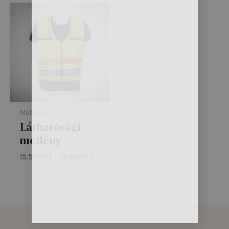
Ártartomány:
15.500 Ft
-
18.600 Ft
Mellények
Láthatósági
mellény
15.500
Ft
–
18.600
Ft