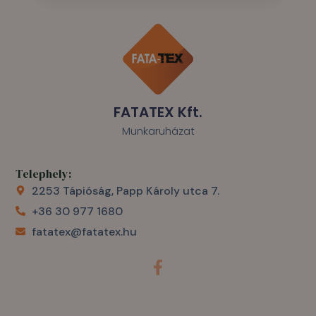
FATATEX Kft.
Munkaruházat
Telephely:
2253 Tápióság, Papp Károly utca 7.
+36 30 977 1680
fatatex@fatatex.hu
F
a
c
e
b