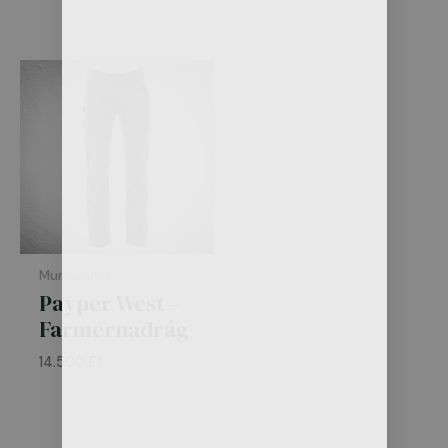
Munkaruha
Payper West –
Farmernadrág
14.500
Ft