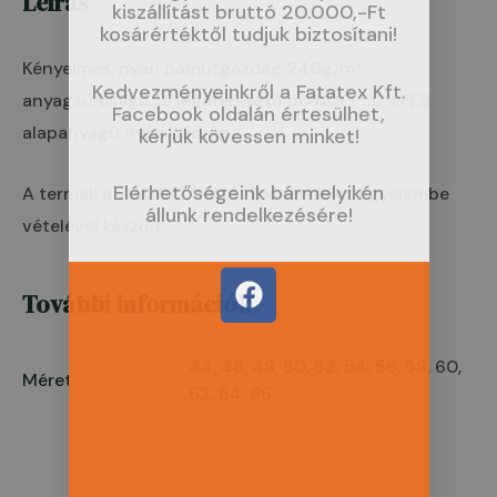
Leírás
kiszállítást bruttó 20.000,-Ft
kosárértéktől tudjuk biztosítani!
Kényelmes, nyári pamutgazdag 240g/m²
Kedvezményeinkről a Fatatex Kft.
anyagsűrűségű, jó légáteresztő 50%CO, 50%PES
Facebook oldalán értesülhet,
alapanyagú nyári nadrág.
kérjük kövessen minket!
Elérhetőségeink bármelyikén
A termék a 70/2012 (XII.14) BM rendelet figyelembe
állunk rendelkezésére!
vételével készült.
F
További információk
a
c
e
44, 46, 48, 50, 52, 54, 56, 58, 60,
Méret
b
62, 64, 66
o
o
k