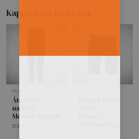
Kapcsolódó termékek
Ártartomány:
12.990 Ft
-
15.588 Ft
Munkaruha
Munkaruha
Átmeneti
Payper West
nadrág –
Shorts –
Mezőőr/Hegyőr
farmer
rövidnadrág
12.990
Ft
–
15.588
Ft
12.500
Ft