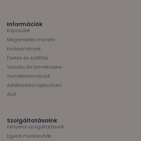
c
e
b
o
Információk
o
Kapcsolat
k
Megrendelés menete
-
f
Kedvezmények
Fizetés és szállítás
Visszáru és termékcsere
Termékinformációk
Adatkezelési tájékoztató
ÁSZF
Szolgáltatásaink
Kényelmi szolgáltatásunk
Egyedi munkaruhák