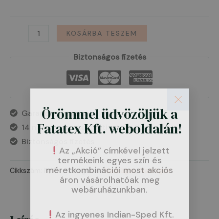
KOSÁRBA TESZEM
Biztonságos fizetés
Örömmel üdvözöljük a
Garanciát vállalunk
Fatatex Kft. weboldalán!
14 napig visszaküldheti a terméket
Biztonságos fizetés
Az „Akció” címkével jelzett
termékeink egyes szín és
méretkombinációi most akciós
Cikkszám:
N/A
Kategóriák:
Nadrágok
,
Nadrágok
áron vásárolhatóak meg
webáruházunkban.
Az ingyenes Indian-Sped Kft.