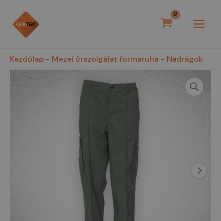
Skip
MAI
to
MEN
content
Kezdőlap
-
Mezei őrszolgálat formaruha
-
Nadrágok