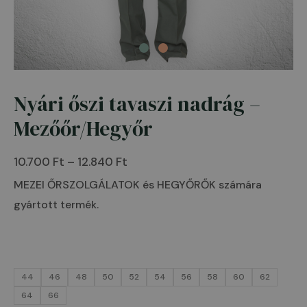
Nyári őszi tavaszi nadrág –
Nyári
Ártartomány:
őszi
Mezőőr/Hegyőr
10.700 Ft
tavaszi
-
nadrág
10.700
Ft
–
12.840
Ft
12.840 Ft
-
MEZEI ŐRSZOLGÁLATOK és HEGYŐRŐK számára
Mezőőr/Hegyőr
gyártott termék.
mennyiség
44
46
48
50
52
54
56
58
60
62
64
66