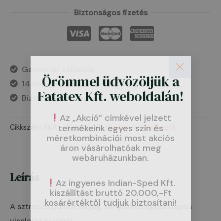
Biztonságos fizetés
Garanciát vállalunk
Örömmel üdvözöljük a
14 napig visszaküldheti a terméket
Fatatex Kft. weboldalán!
Biztonságos fizetés
Az „Akció” címkével jelzett
termékeink egyes szín és
Cikkszám:
N/A
Kategóriák:
Munkaruha
,
Nadrágok
méretkombinációi most akciós
áron vásárolhatóak meg
webáruházunkban.
Leírás
Az ingyenes Indian-Sped Kft.
kiszállítást bruttó 20.000,-Ft
kosárértéktől tudjuk biztosítani!
A sztreccs pamut anyag, kényelmes egész napos
viseletet biztosít.