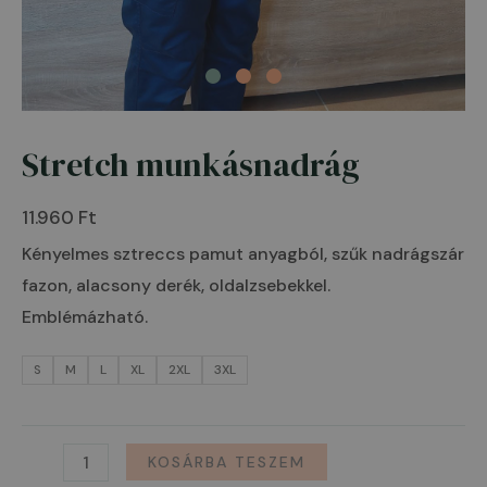
Stretch munkásnadrág
Stretch
munkásnadrág
11.960
Ft
mennyiség
Kényelmes sztreccs pamut anyagból, szűk nadrágszár
fazon, alacsony derék, oldalzsebekkel.
Emblémázható.
S
M
L
XL
2XL
3XL
KOSÁRBA TESZEM