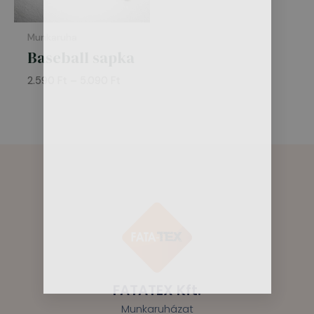
Munkaruha
Baseball sapka
2.590
Ft
–
5.090
Ft
FATATEX Kft.
Munkaruházat