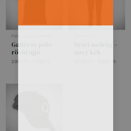
Pólók, ingek, pulóverek
Munkaruha
Galléros póló –
Nyári nadrág –
rövid ujjú
navy kék
3.990
Ft
–
5.895
Ft
16.400
Ft
–
19.680
Ft
Ártartomány:
2.590 Ft
-
5.090 Ft