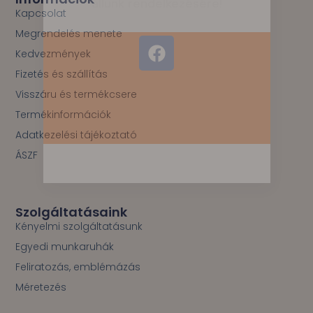
állunk rendelkezésére!
o
Kapcsolat
k
Megrendelés menete
-
F
f
Kedvezmények
a
Fizetés és szállítás
c
e
Visszáru és termékcsere
b
Termékinformációk
o
Adatkezelési tájékoztató
o
ÁSZF
k
Szolgáltatásaink
Kényelmi szolgáltatásunk
Egyedi munkaruhák
Feliratozás, emblémázás
Méretezés