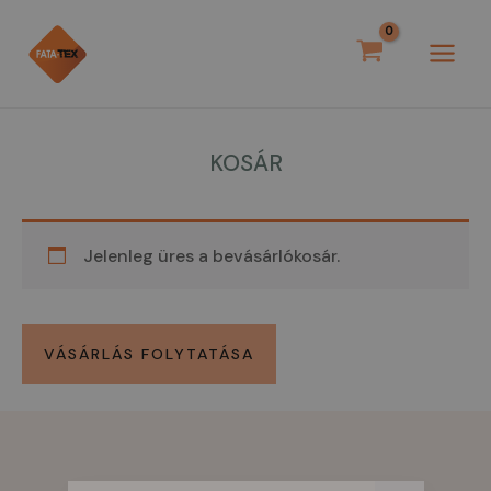
Skip
MAI
to
MEN
content
KOSÁR
Jelenleg üres a bevásárlókosár.
VÁSÁRLÁS FOLYTATÁSA