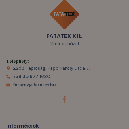
FATATEX Kft.
Munkaruházat
Telephely:
2253 Tápióság, Papp Károly utca 7.
+36 30 977 1680
fatatex@fatatex.hu
F
a
c
e
b
o
Információk