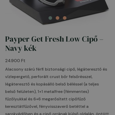
Payper Get Fresh Low Cipő –
Payper
Get
Navy kék
Fresh
Low
24.900
Ft
Cipő
Alacsony szárú férfi biztonsági cipő, légáteresztő és
-
vízlepergető, perforált crust bőr felsőrésszel,
Navy
légáteresztő és kopásálló belső béléssel (a teljes
kék
belső felületen), 1+1 metalfree (fémmentes)
mennyiség
fűzőlyukkal és 6+6 megerősített cipőfűző
keresztátfűzővel, fényvisszaverő betéttel a
sarokvédőben és a cipő orrának külső oldalán, öntött