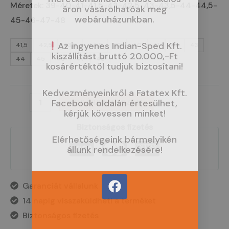
Méretek: 39-40-41-41,5-42-42,5-43-43,5-44-44,5-
áron vásárolhatóak meg
webáruházunkban.
45-46-47-48
Az ingyenes Indian-Sped Kft.
41,5
42,5
43,5
44,5
39
40
41
42
43
kiszállítást bruttó 20.000,-Ft
44
45
46
47
48
kosárértéktől tudjuk biztosítani!
Kedvezményeinkről a Fatatex Kft.
Facebook oldalán értesülhet,
KOSÁRBA TESZEM
kérjük kövessen minket!
Biztonságos fizetés
Elérhetőségeink bármelyikén
állunk rendelkezésére!
F
Garanciát vállalunk
a
14 napig visszaküldheti a terméket
c
e
Biztonságos fizetés