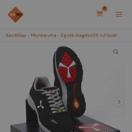
Skip
MAI
to
MEN
content
Kezdőlap
-
Munkaruha
-
Egyéb kiegészítő ruházat