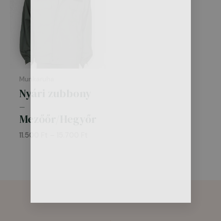
15.700 Ft
Munkaruha
Nyári zubbony
–
Mezőőr/Hegyőr
11.500
Ft
–
15.700
Ft