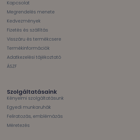
o
Kapcsolat
k
Megrendelés menete
-
f
Kedvezmények
Fizetés és szállítás
Visszáru és termékcsere
Termékinformációk
Adatkezelési tájékoztató
ÁSZF
Szolgáltatásaink
Kényelmi szolgáltatásunk
Egyedi munkaruhák
Feliratozás, emblémázás
Méretezés