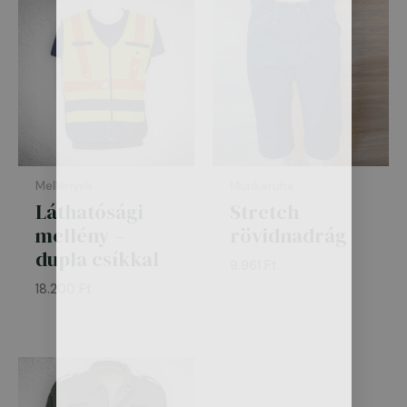
Mellények
Munkaruha
Láthatósági
Stretch
mellény –
rövidnadrág
dupla csíkkal
9.961
Ft
18.200
Ft
Ártartomány:
11.500 Ft
-